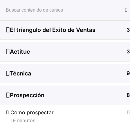
Soporte Dunamis Work Smart
El triangulo del Exito de Ventas
3
Inicio
All Courses
Comercial
Actituc
3
Soporte Dunamis Work Smart
Técnica
9
Prospección
8
Como prospectar
19 minutos