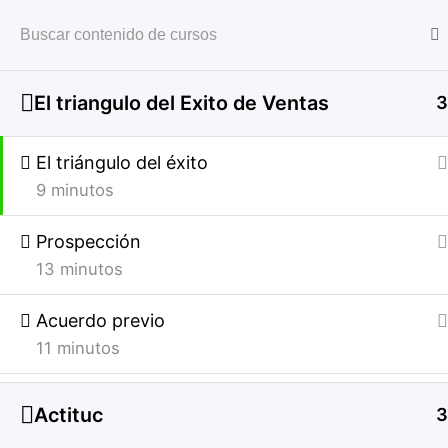
Soporte Dunamis Work Smart
El triangulo del Exito de Ventas
3
Inicio
All Courses
Comercial
El triángulo del éxito
9 minutos
Prospección
Soporte Dunamis Work Smart
13 minutos
Acuerdo previo
11 minutos
Actituc
3