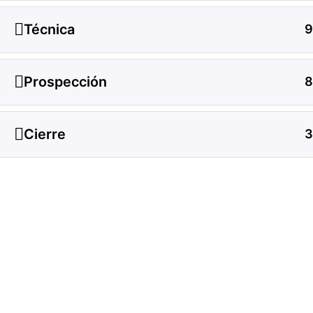
Técnica
9
Prospección
8
Cierre
3