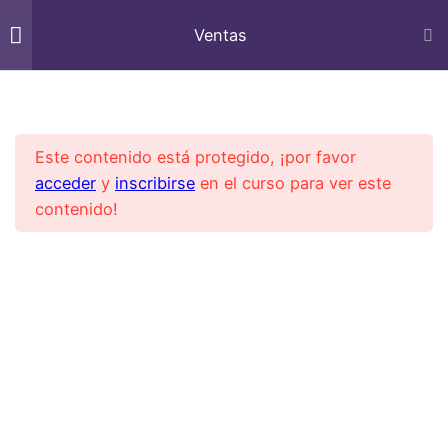
Ventas
Soporte Dunamis Work Smart
3
El triangulo del Exito de
Inicio
All Courses
Comercial
Ventas
Este contenido está protegido, ¡por favor
acceder
y
inscribirse
en el curso para ver este
Soporte Dunamis Work Smart
3
Actituc
contenido!
9
Técnica
8
Prospección
3
Cierre