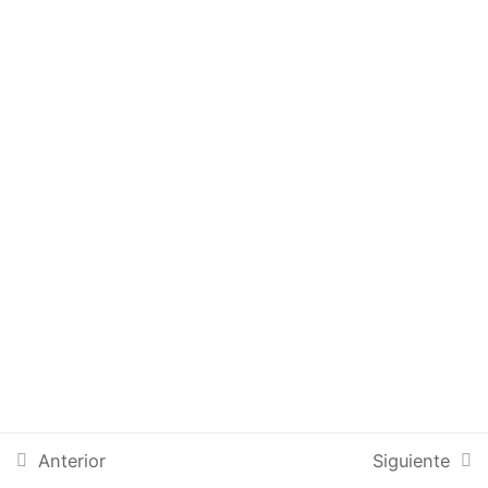
Preguntas de cierre
10 minutos
Cotizas mucho y cierras
poco
5 minutos
El mejor vendedor
10 minutos
Anterior
Siguiente