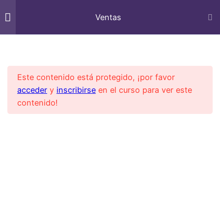
Ventas
Soporte Dunamis Work Smart
3
El triangulo del Exito de
Inicio
All Courses
Comercial
Ventas
Este contenido está protegido, ¡por favor
acceder
y
inscribirse
en el curso para ver este
Soporte Dunamis Work Smart
3
Actituc
contenido!
9
Técnica
Como hablar con seguridad
5 minutos
Modelo DISC
17 minutos