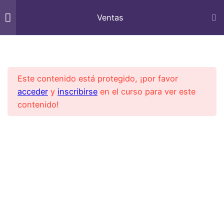
Ventas
Soporte Dunamis Work Smart
3
El triangulo del Exito de
Inicio
All Courses
Comercial
Ventas
Este contenido está protegido, ¡por favor
acceder
y
inscribirse
en el curso para ver este
Soporte Dunamis Work Smart
3
Actituc
contenido!
9
Técnica
8
Prospección
Como prospectar
19 minutos